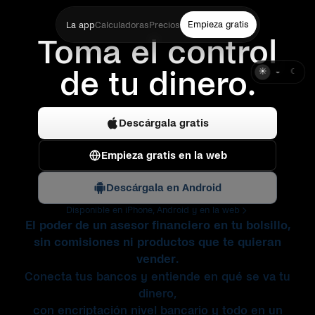
Empieza gratis
La app
Calculadoras
Precios
Toma el control
de tu dinero.
☀
◒
☾
Descárgala gratis
Empieza gratis en la web
Descárgala en Android
Disponible en iPhone, Android y en la web
El poder de un asesor financiero en tu bolsillo,
sin comisiones ni productos que te quieran
vender.
Conecta tus bancos y entiende en qué se va tu
dinero,
con encriptación nivel bancario y todo en un