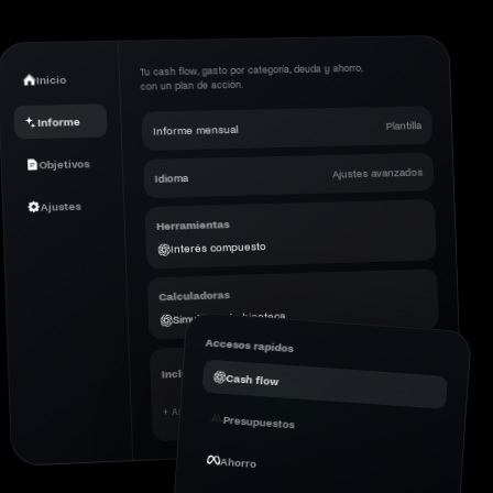
Tu cash flow, gasto por categoría, deuda y ahorro,
Inicio
con un plan de acción.
Informe
Plantilla
Informe mensual
Objetivos
Ajustes avanzados
Idioma
Ajustes
Herramientas
Interés compuesto
Calculadoras
Simulador de hipoteca
Accesos rapidos
Incluir en el informe
Cash flow
+ Añadir producto
Presupuestos
Ahorro