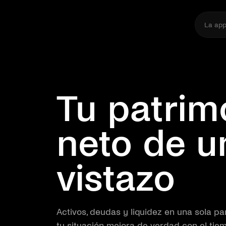
La ap
Tu patrim
neto de u
vistazo
Activos, deudas y liquidez en una sola pa
tu situación mejora de verdad con el tie