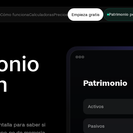
Empieza gratis
Patrimonio p
p
Cómo funciona
Calculadoras
Precios
onio
n
Patrimonio
Activos
ntalla para saber si
Pasivos
mpo, no de memoria.